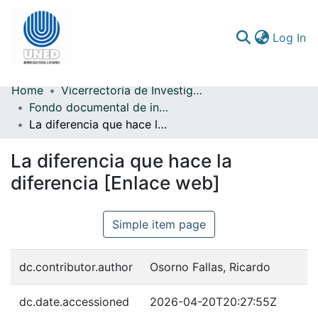
(c
Log In
Home
Vicerrectoría de Investigación
Communities & Collections
Fondo documental de investigación
La diferencia que hace la diferencia [Enlace web]
All of DSpace
La diferencia que hace la
Statistics
diferencia [Enlace web]
Simple item page
dc.contributor.author
Osorno Fallas, Ricardo
dc.date.accessioned
2026-04-20T20:27:55Z